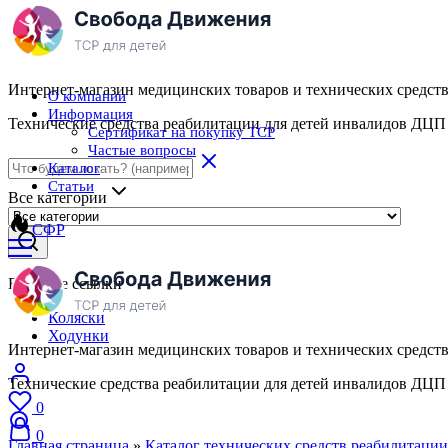
Интернет-магазин медицинских товаров и технических средст
О компании
Информация
Технические средства реабилитации для детей инвалидов ДЦП
Сертификат на покупку ТСР
Частые вопросы
Каталог
Статьи
Все категории
СФР
Быстрые ссылки
Коляски
Ходунки
Интернет-магазин медицинских товаров и технических средст
Технические средства реабилитации для детей инвалидов ДЦП
0
0
Главная страница
»
Каталог технических средств реабилитации