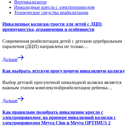
Вертикализатор
Инвалидные кресла с электроприводом
Технические средства реабилитации
Инвалидные коляски-трости для детей с ДЦП:
преимущества, ограничения и особенности
Современная реабилитация детей с детским церебральным
параличом (ДЦП) направлена не только…
Дальше
Как выбрать детскую прогулочную инвалидную коляску
Выбор детской прогулочной инвалидной коляски является
важным этапом комплекснойреабилитации ребенка…
Дальше
Как правильно подобрать инвалидное кресло с
электроприводом: на примере инвалидной коляски с
электроприводом Meyra Clou и Meyra OPTIMUS 2