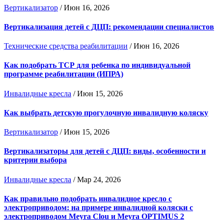
Вертикализатор
/
Июн 16, 2026
Вертикализация детей с ДЦП: рекомендации специалистов
Технические средства реабилитации
/
Июн 16, 2026
Как подобрать ТСР для ребенка по индивидуальной
программе реабилитации (ИПРА)
Инвалидные кресла
/
Июн 15, 2026
Как выбрать детскую прогулочную инвалидную коляску
Вертикализатор
/
Июн 15, 2026
Вертикализаторы для детей с ДЦП: виды, особенности и
критерии выбора
Инвалидные кресла
/
Мар 24, 2026
Как правильно подобрать инвалидное кресло с
электроприводом: на примере инвалидной коляски с
электроприводом Meyra Clou и Meyra OPTIMUS 2