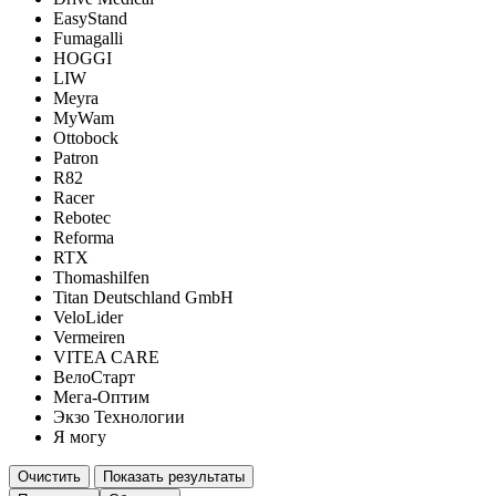
EasyStand
Fumagalli
HOGGI
LIW
Meyra
MyWam
Ottobock
Patron
R82
Racer
Rebotec
Reforma
RTX
Thomashilfen
Titan Deutschland GmbH
VeloLider
Vermeiren
VITEA CARE
ВелоСтарт
Мега-Оптим
Экзо Технологии
Я могу
Очистить
Показать результаты